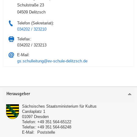
Schulstraße 23
04509 Delitzsch
Telefon (Sekretariat):
034202 / 323210
Telefax:
034202 / 323213
E-Mail:
gs.schulleitung@ev-schule-delitzsch.de
Service
Herausgeber
Sächsisches Staatsministerium für Kultus
Carolaplatz 1
01097
Dresden
Telefon:
+49 351 564-65122
Telefax:
+49 351 564-66248
E-Mail:
Poststelle