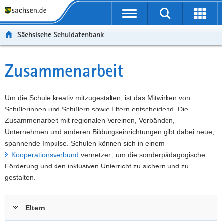
P
Portalübergreifende
o
P
Navigation
Suche
Erweit
r
o
H
starten
öffnen
Sächsische Schuldatenbank
t
r
a
W
a
t
u
e
S
l
a
p
i
e
Zusammenarbeit
Hauptinhalt
ü
l
t
t
r
b
n
i
e
v
e
a
n
r
i
Um die Schule kreativ mitzugestalten, ist das Mitwirken von
r
v
h
e
c
Schülerinnen und Schülern sowie Eltern entscheidend. Die
g
i
a
I
e
Zusammenarbeit mit regionalen Vereinen, Verbänden,
r
g
l
n
Unternehmen und anderen Bildungseinrichtungen gibt dabei neue,
e
a
t
f
spannende Impulse. Schulen können sich in einem
i
t
o
Kooperationsverbund
vernetzen, um die sonderpädagogische
f
i
r
Förderung und den inklusiven Unterricht zu sichern und zu
e
o
m
gestalten.
n
n
a
d
t
Eltern
e
i
N
o