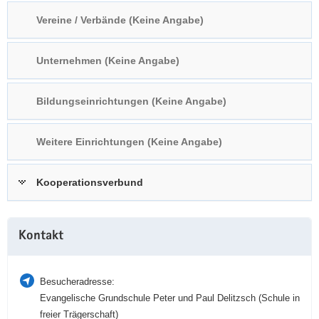
a
n
Vereine / Verbände (Keine Angabe)
v
i
Unternehmen (Keine Angabe)
g
a
t
Bildungseinrichtungen (Keine Angabe)
i
o
Weitere Einrichtungen (Keine Angabe)
n
Kooperationsverbund
Weitere
Kontakt
Information
Besucheradresse:
Evangelische Grundschule Peter und Paul Delitzsch (Schule in
freier Trägerschaft)