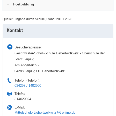
Fortbildung
a
n
v
i
Quelle: Eingabe durch Schule, Stand: 20.01.2026
g
Weitere
a
Kontakt
Information
t
i
o
Besucheradresse:
n
Geschwister-Scholl-Schule Liebertwolkwitz - Oberschule der
Stadt Leipzig
Am Angerteich 2
04288 Leipzig OT Liebertwolkwitz
Telefon (Telefon):
034297 / 1402900
Telefax:
/ 14029024
E-Mail:
Mittelschule-Liebertwolkwitz@t-online.de