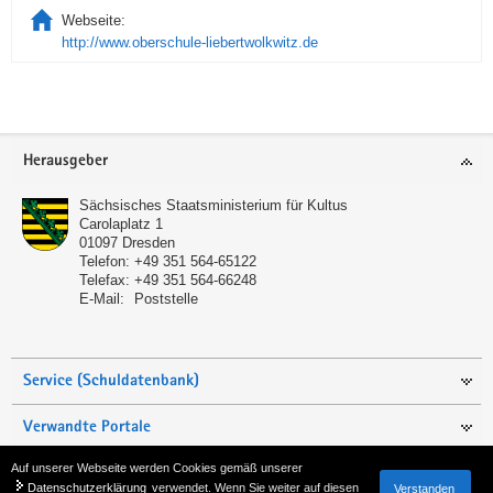
Webseite:
http://www.oberschule-liebertwolkwitz.de
Service
Herausgeber
Sächsisches Staatsministerium für Kultus
Carolaplatz 1
01097
Dresden
Telefon:
+49 351 564-65122
Telefax:
+49 351 564-66248
E-Mail:
Poststelle
Service (Schuldatenbank)
Verwandte Portale
Auf unserer Webseite werden Cookies gemäß unserer
Seite empfehlen
Datenschutzerklärung
verwendet. Wenn Sie weiter auf diesen
Verstanden