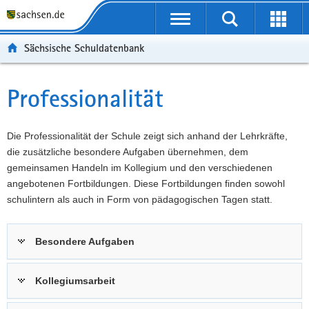
P
Portalübergreifende
o
P
Navigation
Suche
Erweit
r
o
H
starten
öffnen
Sächsische Schuldatenbank
t
r
a
W
a
t
u
e
S
l
a
p
i
e
Professionalität
Hauptinhalt
ü
l
t
t
r
b
n
i
e
v
e
a
n
r
i
Die Professionalität der Schule zeigt sich anhand der Lehrkräfte,
r
v
h
e
c
die zusätzliche besondere Aufgaben übernehmen, dem
g
i
a
I
e
gemeinsamen Handeln im Kollegium und den verschiedenen
r
g
l
n
angebotenen Fortbildungen. Diese Fortbildungen finden sowohl
e
a
t
f
schulintern als auch in Form von pädagogischen Tagen statt.
i
t
o
f
i
r
Besondere Aufgaben
e
o
m
n
n
a
d
t
Kollegiumsarbeit
e
i
N
o