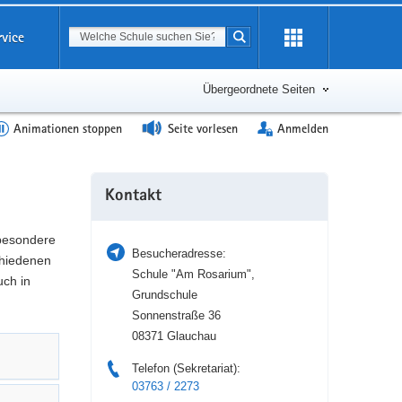
Suchbegriff
rvice
Suche starten
Erweiterung
öffnen
Übergeordnete Seiten
Animationen stoppen
Seite vorlesen
Anmelden
Weitere
Kontakt
Information
 besondere
Besucheradresse:
hiedenen
Schule "Am Rosarium",
uch in
Grundschule
Sonnenstraße 36
08371 Glauchau
Telefon (Sekretariat):
03763 / 2273