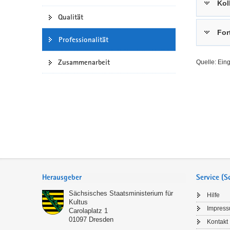
Kol
a
n
Qualität
v
For
i
Professionalität
g
a
Zusammenarbeit
Quelle: Ein
t
i
o
n
Service
Herausgeber
Service (
Sächsisches Staatsministerium für
Hilfe
Kultus
Impres
Carolaplatz 1
01097
Dresden
Kontakt