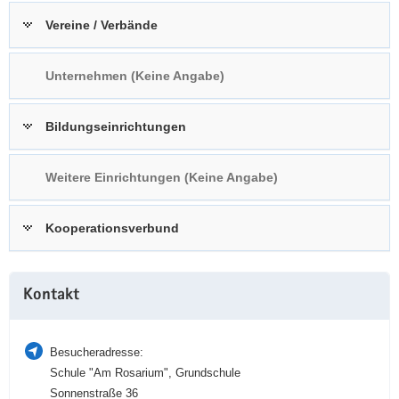
a
n
Vereine / Verbände
v
i
Unternehmen (Keine Angabe)
g
a
t
Bildungseinrichtungen
i
o
Weitere Einrichtungen (Keine Angabe)
n
Kooperationsverbund
Weitere
Kontakt
Information
Besucheradresse:
Schule "Am Rosarium", Grundschule
Sonnenstraße 36