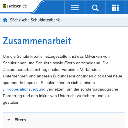
P
Portalübergreifende
o
P
Navigation
Suche
Erweit
r
o
H
starten
öffnen
Sächsische Schuldatenbank
t
r
a
W
a
t
u
e
S
l
a
p
i
e
Zusammenarbeit
Hauptinhalt
ü
l
t
t
r
b
n
i
e
v
e
a
n
r
i
Um die Schule kreativ mitzugestalten, ist das Mitwirken von
r
v
h
e
c
Schülerinnen und Schülern sowie Eltern entscheidend. Die
g
i
a
I
e
Zusammenarbeit mit regionalen Vereinen, Verbänden,
r
g
l
n
Unternehmen und anderen Bildungseinrichtungen gibt dabei neue,
e
a
t
f
spannende Impulse. Schulen können sich in einem
i
t
o
Kooperationsverbund
vernetzen, um die sonderpädagogische
f
i
r
Förderung und den inklusiven Unterricht zu sichern und zu
e
o
m
gestalten.
n
n
a
d
t
Eltern
e
i
N
o