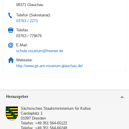
08371 Glauchau
Telefon (Sekretariat):
03763 / 2273
Telefax:
03763 / 779676
E-Mail:
schule.rosarium@freenet.de
Webseite:
http://www.gs-am-rosarium-glauchau.de/
Service
Herausgeber
Sächsisches Staatsministerium für Kultus
Carolaplatz 1
01097
Dresden
Telefon:
+49 351 564-65122
Telefax:
+49 351 564-66248