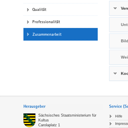
a
n
Ver
Qualität
v
i
Professionalität
Unt
g
a
Zusammenarbeit
t
Bil
i
o
Wei
n
Koo
Service
Herausgeber
Service (
Sächsisches Staatsministerium für
Hilfe
Kultus
Impres
Carolaplatz 1