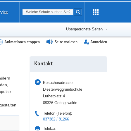
Suchbegriff
rvice
Suche starten
Erweiterung
öffnen
Übergeordnete Seiten
Animationen stoppen
Seite vorlesen
Anmelden
Weitere
Kontakt
Information
hülern
Besucheradresse:
nden,
Diesterweggrundschule
pulse.
Lutherplatz 4
09326 Geringswalde
gestalten.
Telefon (Telefon):
037382 / 81266
Telefax: