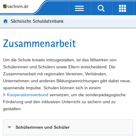
P
Portalübergreifende
o
P
Navigation
Suche
Erweit
r
o
H
starten
öffnen
Sächsische Schuldatenbank
t
r
a
W
a
t
u
e
S
l
a
p
i
e
Zusammenarbeit
Hauptinhalt
ü
l
t
t
r
b
n
i
e
v
e
a
n
r
i
Um die Schule kreativ mitzugestalten, ist das Mitwirken von
r
v
h
e
c
Schülerinnen und Schülern sowie Eltern entscheidend. Die
g
i
a
I
e
Zusammenarbeit mit regionalen Vereinen, Verbänden,
r
g
l
n
Unternehmen und anderen Bildungseinrichtungen gibt dabei neue,
e
a
t
f
spannende Impulse. Schulen können sich in einem
i
t
o
Kooperationsverbund
vernetzen, um die sonderpädagogische
f
i
r
Förderung und den inklusiven Unterricht zu sichern und zu
e
o
m
gestalten.
n
n
a
d
t
Schülerinnen und Schüler
e
i
N
o