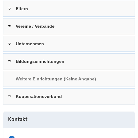
a
n
Eltern
v
i
Vereine / Verbände
g
a
t
Unternehmen
i
o
Bildungseinrichtungen
n
Weitere Einrichtungen (Keine Angabe)
Kooperationsverbund
Weitere
Kontakt
Information