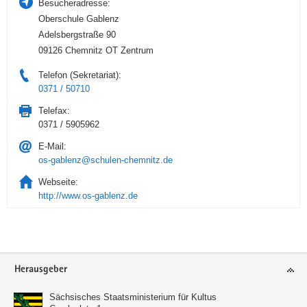
Besucheradresse:
Oberschule Gablenz
Adelsbergstraße 90
09126 Chemnitz OT Zentrum
Telefon (Sekretariat):
0371 / 50710
Telefax:
0371 / 5905962
E-Mail:
os-gablenz@schulen-chemnitz.de
Webseite:
http://www.os-gablenz.de
Service
Herausgeber
Sächsisches Staatsministerium für Kultus