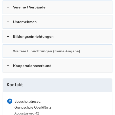
a
n
Vereine / Verbände
v
i
Unternehmen
g
a
t
Bildungseinrichtungen
i
o
Weitere Einrichtungen (Keine Angabe)
n
Kooperationsverbund
Weitere
Kontakt
Information
Besucheradresse:
Grundschule Oberlößnitz
Augustusweg 42