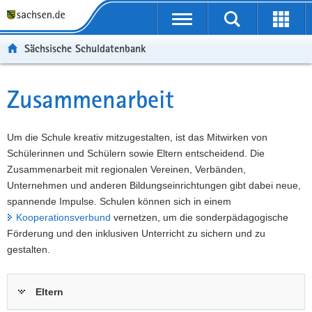
P
Portalübergreifende
o
P
Navigation
Suche
Erweit
r
o
H
starten
öffnen
Sächsische Schuldatenbank
t
r
a
W
a
t
u
e
S
l
a
p
i
e
Zusammenarbeit
Hauptinhalt
ü
l
t
t
r
b
n
i
e
v
e
a
n
r
i
Um die Schule kreativ mitzugestalten, ist das Mitwirken von
r
v
h
e
c
Schülerinnen und Schülern sowie Eltern entscheidend. Die
g
i
a
I
e
Zusammenarbeit mit regionalen Vereinen, Verbänden,
r
g
l
n
Unternehmen und anderen Bildungseinrichtungen gibt dabei neue,
e
a
t
f
spannende Impulse. Schulen können sich in einem
i
t
o
Kooperationsverbund
vernetzen, um die sonderpädagogische
f
i
r
Förderung und den inklusiven Unterricht zu sichern und zu
e
o
m
gestalten.
n
n
a
d
t
Eltern
e
i
N
o