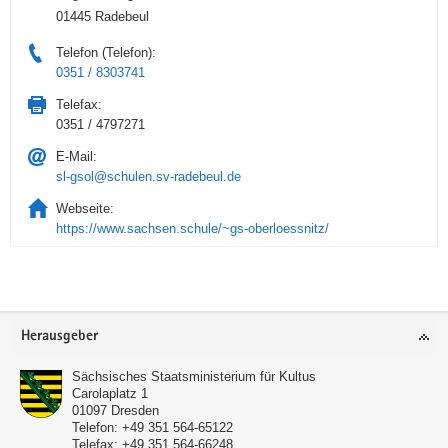
01445 Radebeul
Telefon (Telefon):
0351 / 8303741
Telefax:
0351 / 4797271
E-Mail:
sl-gsol@schulen.sv-radebeul.de
Webseite:
https://www.sachsen.schule/~gs-oberloessnitz/
Service
Herausgeber
Sächsisches Staatsministerium für Kultus
Carolaplatz 1
01097
Dresden
Telefon:
+49 351 564-65122
Telefax:
+49 351 564-66248