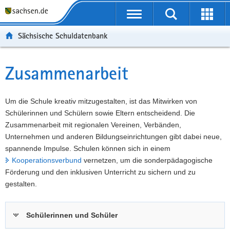
P
Portalübergreifende
o
P
Navigation
Suche
Erweit
r
o
H
starten
öffnen
Sächsische Schuldatenbank
t
r
a
W
a
t
u
e
S
l
a
p
i
e
Zusammenarbeit
Hauptinhalt
ü
l
t
t
r
b
n
i
e
v
e
a
n
r
i
Um die Schule kreativ mitzugestalten, ist das Mitwirken von
r
v
h
e
c
Schülerinnen und Schülern sowie Eltern entscheidend. Die
g
i
a
I
e
Zusammenarbeit mit regionalen Vereinen, Verbänden,
r
g
l
n
Unternehmen und anderen Bildungseinrichtungen gibt dabei neue,
e
a
t
f
spannende Impulse. Schulen können sich in einem
i
t
o
Kooperationsverbund
vernetzen, um die sonderpädagogische
f
i
r
Förderung und den inklusiven Unterricht zu sichern und zu
e
o
m
gestalten.
n
n
a
d
t
Schülerinnen und Schüler
e
i
N
o