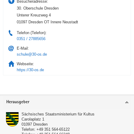
Besucheradresse:
30. Oberschule Dresden
Unterer Kreuzweg 4
01097 Dresden OT Innere Neustadt
Telefon (Telefon):
0351 / 27885656
E-Mail:
schule@30-os.de
Webseite:
https://30-os.de
Service
Herausgeber
Sächsisches Staatsministerium für Kultus
Carolaplatz 1
01097
Dresden
Telefon:
+49 351 564-65122