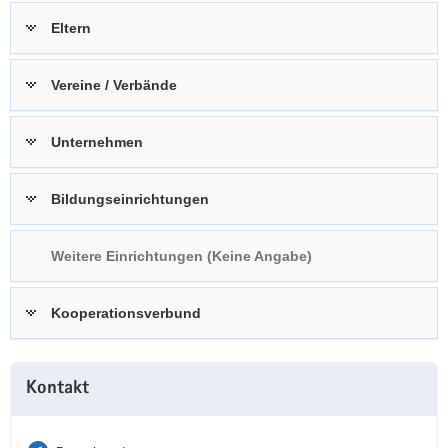
a
n
Eltern
v
i
Vereine / Verbände
g
a
t
Unternehmen
i
o
Bildungseinrichtungen
n
Weitere Einrichtungen (Keine Angabe)
Kooperationsverbund
Weitere
Kontakt
Information