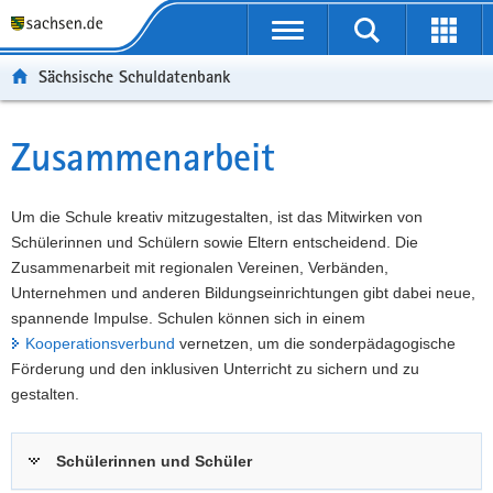
P
Portalübergreifende
o
P
Navigation
Suche
Erweit
r
o
H
starten
öffnen
Sächsische Schuldatenbank
t
r
a
W
a
t
u
e
S
l
a
p
i
e
Zusammenarbeit
Hauptinhalt
ü
l
t
t
r
b
n
i
e
v
e
a
n
r
i
Um die Schule kreativ mitzugestalten, ist das Mitwirken von
r
v
h
e
c
Schülerinnen und Schülern sowie Eltern entscheidend. Die
g
i
a
I
e
Zusammenarbeit mit regionalen Vereinen, Verbänden,
r
g
l
n
Unternehmen und anderen Bildungseinrichtungen gibt dabei neue,
e
a
t
f
spannende Impulse. Schulen können sich in einem
i
t
o
Kooperationsverbund
vernetzen, um die sonderpädagogische
f
i
r
Förderung und den inklusiven Unterricht zu sichern und zu
e
o
m
gestalten.
n
n
a
d
t
Schülerinnen und Schüler
e
i
N
o