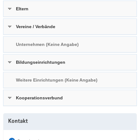
a
n
Eltern
v
i
Vereine / Verbände
g
a
t
Unternehmen (Keine Angabe)
i
o
Bildungseinrichtungen
n
Weitere Einrichtungen (Keine Angabe)
Kooperationsverbund
Weitere
Kontakt
Information