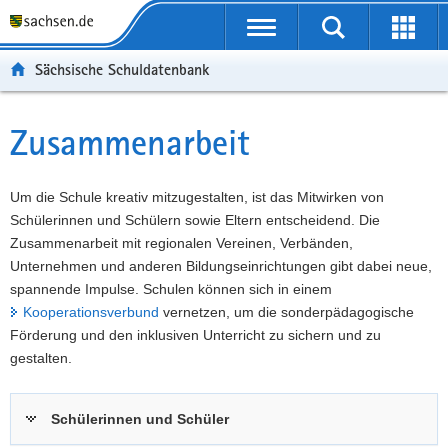
P
Portalübergreifende
o
P
Navigation
Suche
Erweit
r
o
H
starten
öffnen
Sächsische Schuldatenbank
t
r
a
W
a
t
u
e
S
l
a
p
i
e
Zusammenarbeit
Hauptinhalt
ü
l
t
t
r
b
n
i
e
v
e
a
n
r
i
Um die Schule kreativ mitzugestalten, ist das Mitwirken von
r
v
h
e
c
Schülerinnen und Schülern sowie Eltern entscheidend. Die
g
i
a
I
e
Zusammenarbeit mit regionalen Vereinen, Verbänden,
r
g
l
n
Unternehmen und anderen Bildungseinrichtungen gibt dabei neue,
e
a
t
f
spannende Impulse. Schulen können sich in einem
i
t
o
Kooperationsverbund
vernetzen, um die sonderpädagogische
f
i
r
Förderung und den inklusiven Unterricht zu sichern und zu
e
o
m
gestalten.
n
n
a
d
t
Schülerinnen und Schüler
e
i
N
o