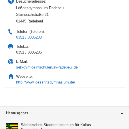
Besucheradresse:
Lößnitzgymnasium Radebeul
Steinbachstraße 21
01445 Radebeul
Telefon (Telefon):
0351 / 8305203
Telefax:
0351 / 8305206
E-Mail:
sek-gymloe@schulen.sv-radebeul.de
Webseite:
http://www.loessnitzgymnasium.de/
Service
Herausgeber
Sächsisches Staatsministerium für Kultus