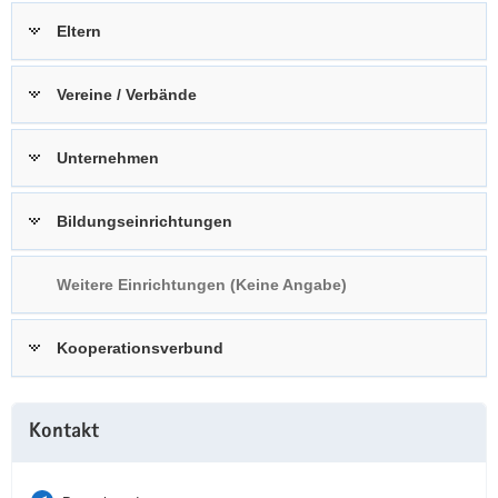
a
n
Eltern
v
i
Vereine / Verbände
g
a
t
Unternehmen
i
o
Bildungseinrichtungen
n
Weitere Einrichtungen (Keine Angabe)
Kooperationsverbund
Weitere
Kontakt
Information