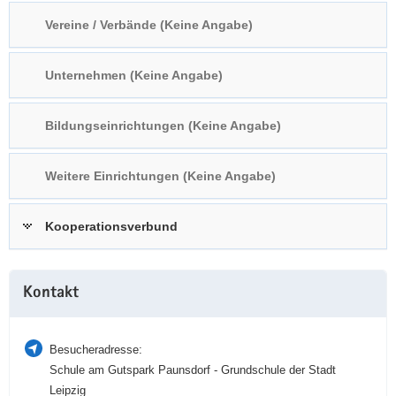
a
n
Vereine / Verbände (Keine Angabe)
v
i
Unternehmen (Keine Angabe)
g
a
t
Bildungseinrichtungen (Keine Angabe)
i
o
Weitere Einrichtungen (Keine Angabe)
n
Kooperationsverbund
Weitere
Kontakt
Information
Besucheradresse:
Schule am Gutspark Paunsdorf - Grundschule der Stadt
Leipzig