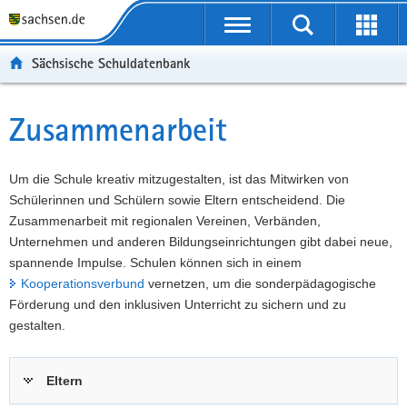
P
Portalübergreifende
o
P
Navigation
Suche
Erweit
r
o
H
starten
öffnen
Sächsische Schuldatenbank
t
r
a
W
a
t
u
e
S
l
a
p
i
e
Zusammenarbeit
Hauptinhalt
ü
l
t
t
r
b
n
i
e
v
e
a
n
r
i
Um die Schule kreativ mitzugestalten, ist das Mitwirken von
r
v
h
e
c
Schülerinnen und Schülern sowie Eltern entscheidend. Die
g
i
a
I
e
Zusammenarbeit mit regionalen Vereinen, Verbänden,
r
g
l
n
Unternehmen und anderen Bildungseinrichtungen gibt dabei neue,
e
a
t
f
spannende Impulse. Schulen können sich in einem
i
t
o
Kooperationsverbund
vernetzen, um die sonderpädagogische
f
i
r
Förderung und den inklusiven Unterricht zu sichern und zu
e
o
m
gestalten.
n
n
a
d
t
Eltern
e
i
N
o