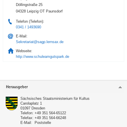
Döllingstraße 25
04328 Leipzig OT Paunsdorf
Telefon (Telefon):
0341 / 1493690
E-Mail:
Sekretariat@sagp.lernsax.de
Webseite:
http://www.schuleamgutspark.de
Service
Herausgeber
Sächsisches Staatsministerium für Kultus
Carolaplatz 1
01097
Dresden
Telefon:
+49 351 564-65122
Telefax:
+49 351 564-66248
E-Mail:
Poststelle