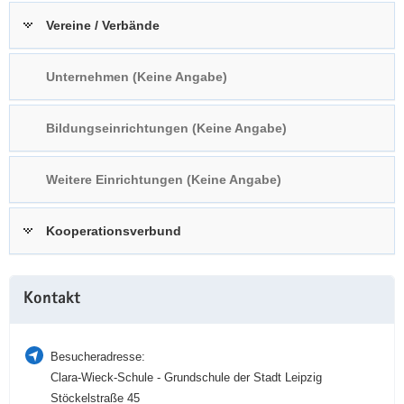
a
n
Vereine / Verbände
v
i
Unternehmen (Keine Angabe)
g
a
t
Bildungseinrichtungen (Keine Angabe)
i
o
Weitere Einrichtungen (Keine Angabe)
n
Kooperationsverbund
Weitere
Kontakt
Information
Besucheradresse:
Clara-Wieck-Schule - Grundschule der Stadt Leipzig
Stöckelstraße 45