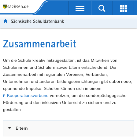
P
Portalübergreifende
o
P
Navigation
Suche
Erweit
r
o
H
starten
öffnen
Sächsische Schuldatenbank
t
r
a
W
a
t
u
e
S
l
a
p
i
e
Zusammenarbeit
Hauptinhalt
ü
l
t
t
r
b
n
i
e
v
e
a
n
r
i
Um die Schule kreativ mitzugestalten, ist das Mitwirken von
r
v
h
e
c
Schülerinnen und Schülern sowie Eltern entscheidend. Die
g
i
a
I
e
Zusammenarbeit mit regionalen Vereinen, Verbänden,
r
g
l
n
Unternehmen und anderen Bildungseinrichtungen gibt dabei neue,
e
a
t
f
spannende Impulse. Schulen können sich in einem
i
t
o
Kooperationsverbund
vernetzen, um die sonderpädagogische
f
i
r
Förderung und den inklusiven Unterricht zu sichern und zu
e
o
m
gestalten.
n
n
a
d
t
Eltern
e
i
N
o