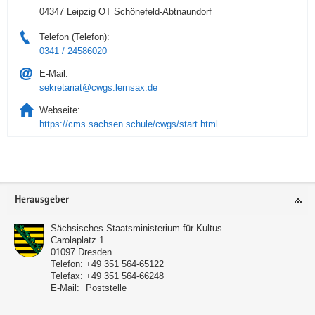
04347 Leipzig OT Schönefeld-Abtnaundorf
Telefon (Telefon):
0341 / 24586020
E-Mail:
sekretariat@cwgs.lernsax.de
Webseite:
https://cms.sachsen.schule/cwgs/start.html
Service
Herausgeber
Sächsisches Staatsministerium für Kultus
Carolaplatz 1
01097
Dresden
Telefon:
+49 351 564-65122
Telefax:
+49 351 564-66248
E-Mail:
Poststelle