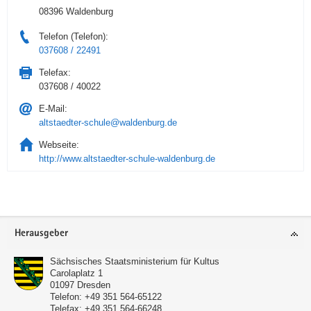
08396 Waldenburg
Telefon (Telefon):
037608 / 22491
Telefax:
037608 / 40022
E-Mail:
altstaedter-schule@waldenburg.de
Webseite:
http://www.altstaedter-schule-waldenburg.de
Service
Herausgeber
Sächsisches Staatsministerium für Kultus
Carolaplatz 1
01097
Dresden
Telefon:
+49 351 564-65122
Telefax:
+49 351 564-66248