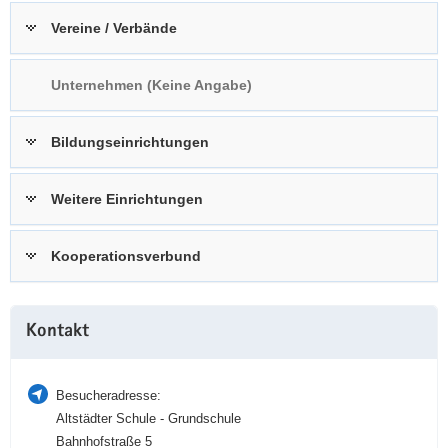
a
n
Vereine / Verbände
v
i
Unternehmen (Keine Angabe)
g
a
t
Bildungseinrichtungen
i
o
Weitere Einrichtungen
n
Kooperationsverbund
Weitere
Kontakt
Information
Besucheradresse:
Altstädter Schule - Grundschule
Bahnhofstraße 5