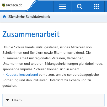
P
Portalübergreifende
o
P
Navigation
Suche
Erweit
r
o
H
starten
öffnen
Sächsische Schuldatenbank
t
r
a
W
a
t
u
e
S
l
a
p
i
e
Zusammenarbeit
Hauptinhalt
ü
l
t
t
r
b
n
i
e
v
e
a
n
r
i
Um die Schule kreativ mitzugestalten, ist das Mitwirken von
r
v
h
e
c
Schülerinnen und Schülern sowie Eltern entscheidend. Die
g
i
a
I
e
Zusammenarbeit mit regionalen Vereinen, Verbänden,
r
g
l
n
Unternehmen und anderen Bildungseinrichtungen gibt dabei neue,
e
a
t
f
spannende Impulse. Schulen können sich in einem
i
t
o
Kooperationsverbund
vernetzen, um die sonderpädagogische
f
i
r
Förderung und den inklusiven Unterricht zu sichern und zu
e
o
m
gestalten.
n
n
a
d
t
Eltern
e
i
N
o