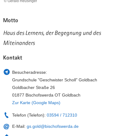
© Gerald Heusinger
a
n
v
Motto
i
g
Haus des Lernens, der Begegnung und des
a
Miteinanders
t
i
o
Kontakt
n
Besucheradresse:
Grundschule "Geschwister Scholl" Goldbach
Goldbacher Straße 26
01877 Bischofswerda OT Goldbach
Zur Karte (Google Maps)
Telefon (Telefon):
03594 / 712310
E-Mail:
gs.gold@bischofswerda.de