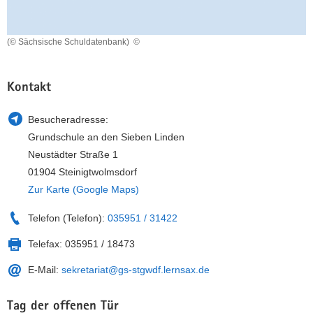
a
n
v
(© Sächsische Schuldatenbank)
©
i
g
a
Kontakt
t
i
Besucheradresse:
o
Grundschule an den Sieben Linden
n
Neustädter Straße 1
01904 Steinigtwolmsdorf
Zur Karte (Google Maps)
Telefon (Telefon):
035951 / 31422
Telefax:
035951 / 18473
E-Mail:
sekretariat@gs-stgwdf.lernsax.de
Tag der offenen Tür