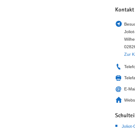
Kontakt
Besuc
Jolio
Wilhe
02826
Zur K
Telef
Telef
E-Mai
Webs
Schultei
Joliot