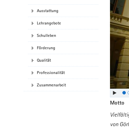
Gym.
a
n
Ausstattung
v
i
Lehrangebote
g
a
Schulleben
t
i
Förderung
o
n
Qualität
Professionalität
Zusammenarbeit
Motto
Vielfält
von Görl