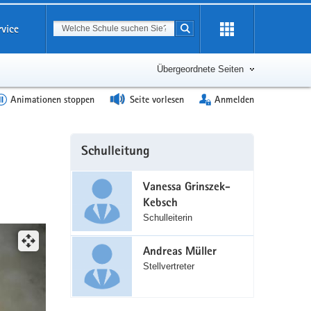
Suchbegriff
rvice
Suche starten
Erweiterung
öffnen
Übergeordnete Seiten
Animationen stoppen
Seite vorlesen
Anmelden
Weitere
Schulleitung
Information
Vanessa Grinszek-
Kebsch
Schulleiterin
(©
A.
Andreas Müller
Becher)
Stellvertreter
Straßenansicht
Joliot-
Curie-