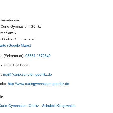
heradresse:
t-Curie-Gymnasium Görlitz
lmsplatz 5
 Görlitz OT Innenstadt
arte (Google Maps)
on (Sekretariat):
03581 / 672640
ax:
03581 / 412228
l:
mail@curie.schulen.goerlitz.de
eite:
http://www.curiegymnasium.goerlitz.de
le
-Curie-Gymnasium Görlitz - Schulteil Klingewalde