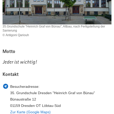
a
n
v
i
g
35.Grundschule "Heinrich Graf von Bünau", Altbau, nach Fertigstellung der
a
Sanierung
t
© Antigoni Qariouh
i
o
Motto
n
Jeder ist wichtig!
Kontakt
Besucheradresse:
35. Grundschule Dresden "Heinrich Graf von Bünau"
Bünaustraße 12
01159 Dresden OT Löbtau-Süd
Zur Karte (Google Maps)