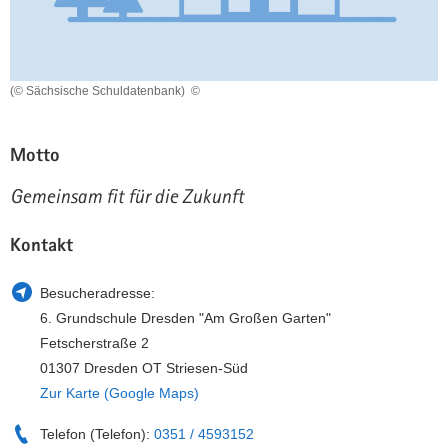
a
n
v
i
g
(© Sächsische Schuldatenbank)
©
a
t
Motto
i
o
Gemeinsam fit für die Zukunft
n
Kontakt
Besucheradresse:
6. Grundschule Dresden "Am Großen Garten"
Fetscherstraße 2
01307 Dresden OT Striesen-Süd
Zur Karte (Google Maps)
Telefon (Telefon):
0351 / 4593152