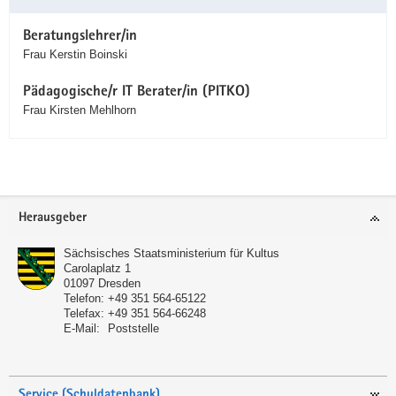
Beratungslehrer/in
Frau Kerstin Boinski
Pädagogische/r IT Berater/in (PITKO)
Frau Kirsten Mehlhorn
Service
Herausgeber
Sächsisches Staatsministerium für Kultus
Carolaplatz 1
01097
Dresden
Telefon:
+49 351 564-65122
Telefax:
+49 351 564-66248
E-Mail:
Poststelle
Service (Schuldatenbank)