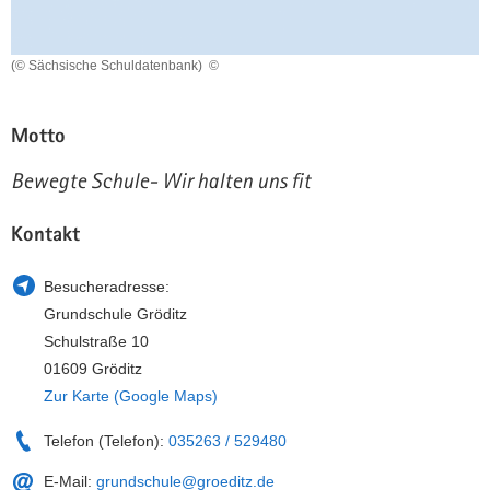
a
n
v
(© Sächsische Schuldatenbank)
©
i
g
a
Motto
t
i
Bewegte Schule- Wir halten uns fit
o
n
Kontakt
Besucheradresse:
Grundschule Gröditz
Schulstraße 10
01609 Gröditz
Zur Karte (Google Maps)
Telefon (Telefon):
035263 / 529480
E-Mail:
grundschule@groeditz.de