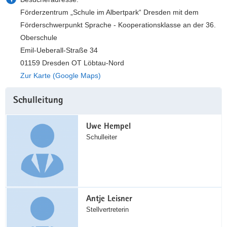
a
n
Förderzentrum „Schule im Albertpark“ Dresden mit dem
v
Förderschwerpunkt Sprache - Kooperationsklasse an der 36.
i
Oberschule
g
Emil-Ueberall-Straße 34
a
01159 Dresden OT Löbtau-Nord
t
Zur Karte (Google Maps)
i
Weitere
o
Schulleitung
Information
n
Uwe Hempel
Schulleiter
Antje Leisner
Stellvertreterin