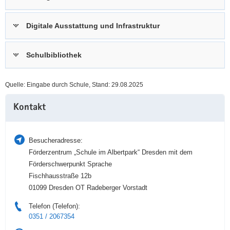
a
n
v
Digitale Ausstattung und Infrastruktur
i
g
Schulbibliothek
a
t
i
Quelle: Eingabe durch Schule, Stand: 29.08.2025
o
Weitere
n
Kontakt
Information
Besucheradresse:
Förderzentrum „Schule im Albertpark“ Dresden mit dem
Förderschwerpunkt Sprache
Fischhausstraße 12b
01099 Dresden OT Radeberger Vorstadt
Telefon (Telefon):
0351 / 2067354