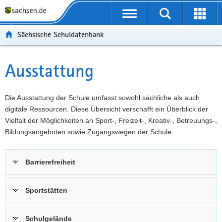
P
Portalübergreifende
o
P
Navigation
Suche
Erweit
r
o
H
starten
öffnen
Sächsische Schuldatenbank
t
r
a
W
a
t
u
e
S
l
a
p
i
e
Ausstattung
Hauptinhalt
ü
l
t
t
r
b
n
i
e
v
e
a
n
r
i
Die Ausstattung der Schule umfasst sowohl sächliche als auch
r
v
h
e
c
digitale Ressourcen. Diese Übersicht verschafft ein Überblick der
g
i
a
I
e
Vielfalt der Möglichkeiten an Sport-, Freizeit-, Kreativ-, Betreuungs-,
r
g
l
n
Bildungsangeboten sowie Zugangswegen der Schule.
e
a
t
f
i
t
o
Barrierefreiheit
f
i
r
e
o
m
n
n
a
Sportstätten
d
t
e
i
Schulgelände
N
o