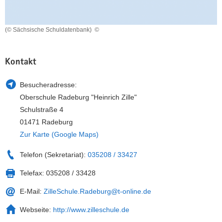
a
n
v
(© Sächsische Schuldatenbank)
©
i
g
a
Kontakt
t
i
Besucheradresse:
o
Oberschule Radeburg "Heinrich Zille"
n
Schulstraße 4
01471 Radeburg
Zur Karte (Google Maps)
Telefon (Sekretariat):
035208 / 33427
Telefax:
035208 / 33428
E-Mail:
ZilleSchule.Radeburg@t-online.de
Webseite:
http://www.zilleschule.de