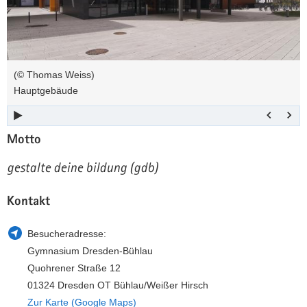
a
n
v
i
g
(© Thomas Weiss)
a
Hauptgebäude
t
i
o
Motto
n
gestalte deine bildung (gdb)
Kontakt
Besucheradresse:
Gymnasium Dresden-Bühlau
Quohrener Straße 12
01324 Dresden OT Bühlau/Weißer Hirsch
Zur Karte (Google Maps)