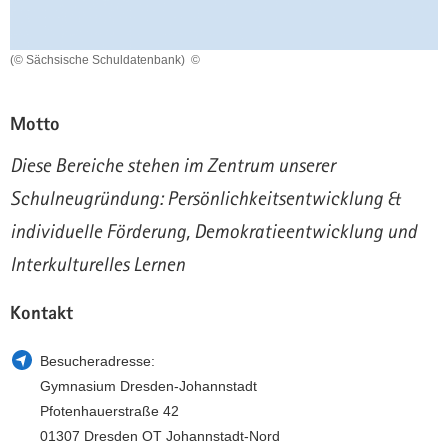
a
n
v
(© Sächsische Schuldatenbank)
©
i
g
a
Motto
t
i
Diese Bereiche stehen im Zentrum unserer
o
Schulneugründung: Persönlichkeitsentwicklung &
n
individuelle Förderung, Demokratieentwicklung und
Interkulturelles Lernen
Kontakt
Besucheradresse:
Gymnasium Dresden-Johannstadt
Pfotenhauerstraße 42
01307 Dresden OT Johannstadt-Nord