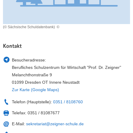
a
n
v
i
g
(© Sächsische Schuldatenbank)
©
a
t
Kontakt
i
o
Besucheradresse:
n
Berufliches Schulzentrum für Wirtschaft "Prof. Dr. Zeigner"
Melanchthonstraße 9
01099 Dresden OT Innere Neustadt
Zur Karte (Google Maps)
Telefon (Hauptstelle):
0351 / 8108760
Telefax:
0351 / 81087677
E-Mail:
sekretariat@zeigner-schule.de