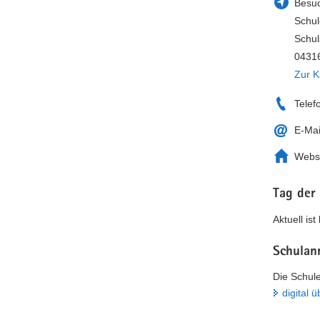
Besuc
Schul
Schul
04316
Zur K
Telef
E-Mai
Webs
Tag der
Aktuell is
Schulan
Die Schule
digital 