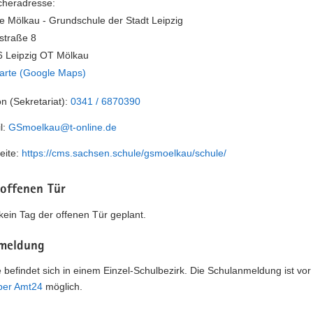
heradresse:
e Mölkau - Grundschule der Stadt Leipzig
straße 8
 Leipzig OT Mölkau
arte (Google Maps)
on (Sekretariat):
0341 / 6870390
l:
GSmoelkau@t-online.de
eite:
https://cms.sachsen.schule/gsmoelkau/schule/
 offenen Tür
t kein Tag der offenen Tür geplant.
meldung
 befindet sich in einem Einzel-Schulbezirk. Die Schulanmeldung ist vor
über Amt24
möglich.