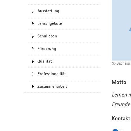
a
n
Ausstattung
v
i
Lehrangebote
g
a
Schulleben
t
i
Förderung
o
n
Qualität
(© Sächsis
Professionalität
Motto
Zusammenarbeit
Lernen m
Freunde
Kontakt