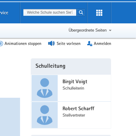
Suchbegriff
rvice
Suche starten
Erweiterung
öffnen
Übergeordnete Seiten
Animationen stoppen
Seite vorlesen
Anmelden
Weitere
Schulleitung
Information
Birgit Voigt
Schulleiterin
Robert Scharff
Stellvertreter