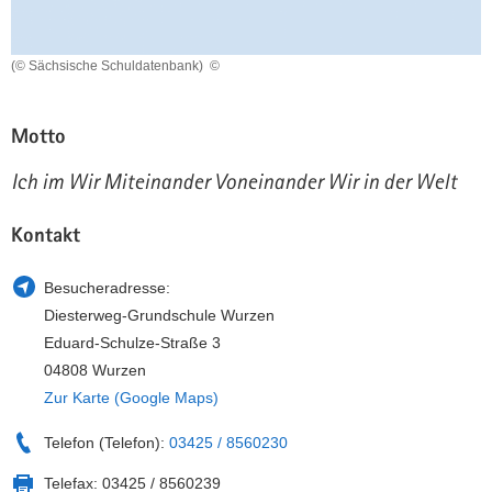
a
n
v
(© Sächsische Schuldatenbank)
©
i
g
a
Motto
t
i
Ich im Wir Miteinander Voneinander Wir in der Welt
o
n
Kontakt
Besucheradresse:
Diesterweg-Grundschule Wurzen
Eduard-Schulze-Straße 3
04808 Wurzen
Zur Karte (Google Maps)
Telefon (Telefon):
03425 / 8560230
Telefax:
03425 / 8560239