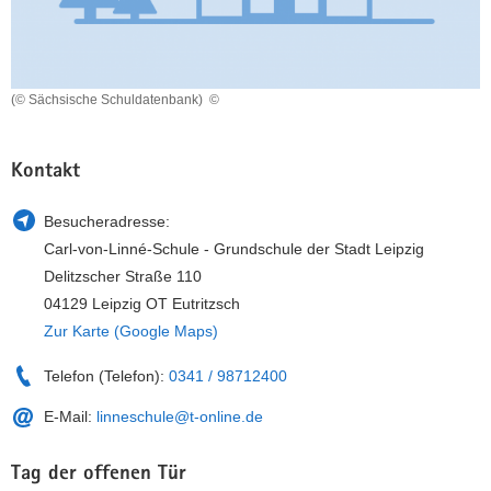
a
n
v
i
g
(© Sächsische Schuldatenbank)
©
a
t
Kontakt
i
o
Besucheradresse:
n
Carl-von-Linné-Schule - Grundschule der Stadt Leipzig
Delitzscher Straße 110
04129 Leipzig OT Eutritzsch
Zur Karte (Google Maps)
Telefon (Telefon):
0341 / 98712400
E-Mail:
linneschule@t-online.de
Tag der offenen Tür