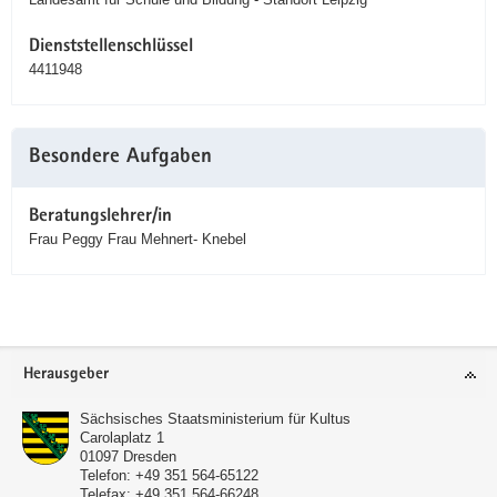
Dienststellenschlüssel
4411948
Besondere Aufgaben
Beratungslehrer/in
Frau Peggy Frau Mehnert- Knebel
Service
Herausgeber
Sächsisches Staatsministerium für Kultus
Carolaplatz 1
01097
Dresden
Telefon:
+49 351 564-65122
Telefax:
+49 351 564-66248