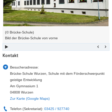
von
a
n
vorne
v
i
g
a
(© Brücke-Schule)
t
Bild der Brücke-Schule von vorne
i
o
n
Kontakt
Besucheradresse:
Brücke-Schule Wurzen, Schule mit dem Förderschwerpunkt
geistige Entwicklung
Am Gymnasium 1
04808 Wurzen
Zur Karte (Google Maps)
Telefon (Sekretariat):
03425 / 927740