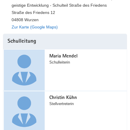
geistige Entwicklung - Schulteil Straße des Friedens
a
n
Straße des Friedens 12
v
i
04808 Wurzen
g
Zur Karte (Google Maps)
a
Weitere
t
Schulleitung
Information
i
o
Maria Mendel
n
Schulleiterin
Christin Kühn
Stellvertreterin