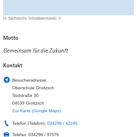
a
n
v
(© Sächsische Schuldatenbank)
©
i
g
a
Motto
t
i
Gemeinsam für die Zukunft
o
n
Kontakt
Besucheradresse:
Oberschule Groitzsch
Südstraße 30
04539 Groitzsch
Zur Karte (Google Maps)
Telefon (Telefon):
034296 / 42245
Telefax:
034296 / 97076