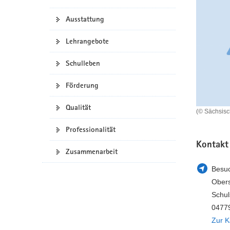
a
n
Ausstattung
v
i
Lehrangebote
g
a
Schulleben
t
i
Förderung
o
n
Qualität
(© Sächsis
Professionalität
Kontakt
Zusammenarbeit
Besuc
Ober
Schul
0477
Zur K