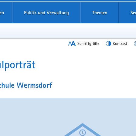
en
Politik und Verwaltung
Themen
Se
Schriftgröße
Kontrast
lporträt
t
chule Wermsdorf