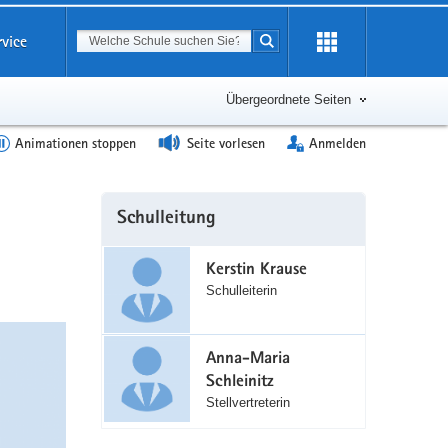
Suchbegriff
rvice
Suche starten
Erweiterung
öffnen
Übergeordnete Seiten
Animationen stoppen
Seite vorlesen
Anmelden
Weitere
Schulleitung
Information
Kerstin Krause
Schulleiterin
Anna-Maria
Schleinitz
Stellvertreterin