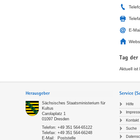
Telef
Telef
E-Mai
Webs
Tag der
Aktuell is
Service
Herausgeber
Service (
Sächsisches Staatsministerium für
Hilfe
Kultus
Impres
Carolaplatz 1
01097
Dresden
Kontakt
Telefon:
+49 351 564-65122
Suche
Telefax:
+49 351 564-66248
Datensc
E-Mail:
Poststelle