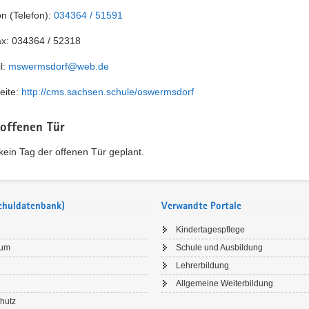
on (Telefon):
034364 / 51591
ax:
034364 / 52318
l:
mswermsdorf@web.de
eite:
http://cms.sachsen.schule/oswermsdorf
 offenen Tür
t kein Tag der offenen Tür geplant.
Schuldatenbank)
Verwandte Portale
Kindertagespflege
sum
Schule und Ausbildung
Lehrerbildung
Allgemeine Weiterbildung
hutz