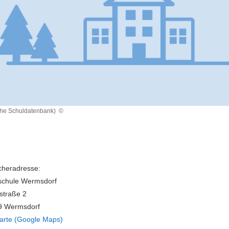
che Schuldatenbank)
©
heradresse:
schule Wermsdorf
straße 2
9 Wermsdorf
arte (Google Maps)