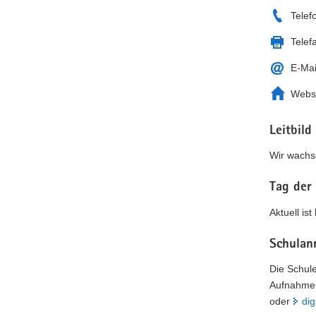
Telef
Telef
E-Mai
Webs
Leitbild
Wir wach
Tag der
Aktuell is
Schulan
Die Schule
Aufnahme 
oder
dig