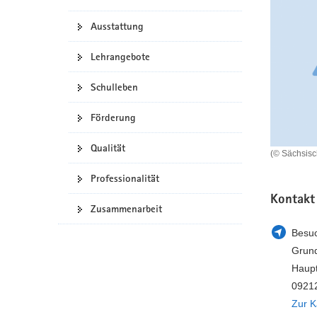
a
n
Ausstattung
v
i
Lehrangebote
g
a
Schulleben
t
i
Förderung
o
n
Qualität
(© Sächsis
Professionalität
Kontakt
Zusammenarbeit
Besuc
Grund
Haupt
0921
Zur K