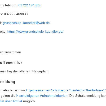
on (Telefon):
03722 / 94385
ax:
03722 / 409833
l:
grundschule-kaendler@web.de
eite:
https://www.grundschule-kaendler.de/
sen zusammen
 offenen Tür
t kein Tag der offenen Tür geplant.
meldung
 befindet sich im
gemeinsamen Schulbezirk "Limbach-Oberfrohna-1"
gelten die
schuleigenen Aufnahmekriterien
. Die Schulanmeldung ist 
ital über Amt24
möglich.