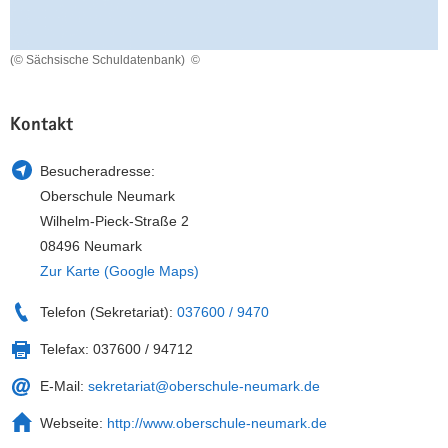
a
n
v
(© Sächsische Schuldatenbank)
©
i
g
a
Kontakt
t
i
Besucheradresse:
o
Oberschule Neumark
n
Wilhelm-Pieck-Straße 2
08496 Neumark
Zur Karte (Google Maps)
Telefon (Sekretariat):
037600 / 9470
Telefax:
037600 / 94712
E-Mail:
sekretariat@oberschule-neumark.de
Webseite:
http://www.oberschule-neumark.de