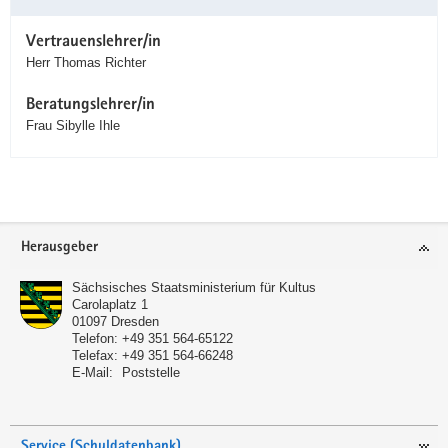
Vertrauenslehrer/in
Herr Thomas Richter
Beratungslehrer/in
Frau Sibylle Ihle
Service
Herausgeber
Sächsisches Staatsministerium für Kultus
Carolaplatz 1
01097
Dresden
Telefon:
+49 351 564-65122
Telefax:
+49 351 564-66248
E-Mail:
Poststelle
Service (Schuldatenbank)