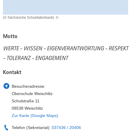
a
n
v
(© Sächsische Schuldatenbank)
©
i
g
a
Motto
t
i
WERTE - WISSEN - EIGENVERANTWORTUNG - RESPEKT
o
- TOLERANZ - ENGAGEMENT
n
Kontakt
Besucheradresse:
Oberschule Weischlitz
Schulstraße 11
08538 Weischlitz
Zur Karte (Google Maps)
Telefon (Sekretariat):
037436 / 20406