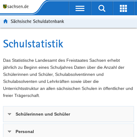
P
Portalübergreifende
o
P
Navigation
Suche
Erweit
r
o
H
starten
öffnen
Sächsische Schuldatenbank
t
r
a
W
a
t
u
e
S
l
a
p
i
e
Schulstatistik
Hauptinhalt
ü
l
t
t
r
b
n
i
e
v
e
a
n
r
i
Das Statistische Landesamt des Freistaates Sachsen erhebt
r
v
h
e
c
jährlich zu Beginn eines Schuljahres Daten über die Anzahl der
g
i
a
I
e
Schülerinnen und Schüler, Schulabsolventinnen und
r
g
l
n
Schulabsolventen und Lehrkräften sowie über die
e
a
t
f
Unterrichtsstruktur an allen sächsischen Schulen in öffentlicher und
i
t
o
freier Trägerschaft.
f
i
r
e
o
m
Schülerinnen und Schüler
n
n
a
d
t
e
i
Personal
N
o