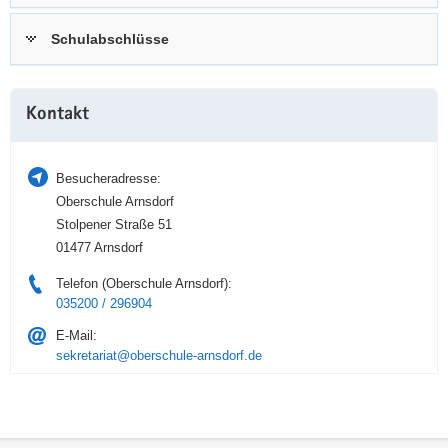
a
n
Schulabschlüsse
v
i
g
Weitere
a
Kontakt
Information
t
i
Besucheradresse:
o
Oberschule Arnsdorf
n
Stolpener Straße 51
01477 Arnsdorf
Telefon (Oberschule Arnsdorf):
035200 / 296904
E-Mail:
sekretariat@oberschule-arnsdorf.de