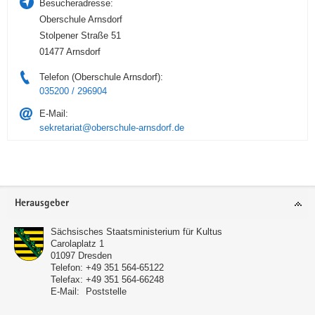
Besucheradresse:
Oberschule Arnsdorf
Stolpener Straße 51
01477 Arnsdorf
Telefon (Oberschule Arnsdorf):
035200 / 296904
E-Mail:
sekretariat@oberschule-arnsdorf.de
Service
Herausgeber
Sächsisches Staatsministerium für Kultus
Carolaplatz 1
01097
Dresden
Telefon:
+49 351 564-65122
Telefax:
+49 351 564-66248
E-Mail:
Poststelle