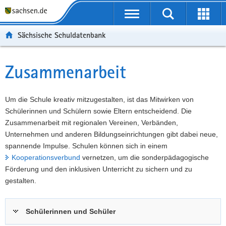
P
Portalübergreifende
o
P
Navigation
Suche
Erweit
r
o
H
starten
öffnen
Sächsische Schuldatenbank
t
r
a
W
a
t
u
e
S
l
a
p
i
e
Zusammenarbeit
Hauptinhalt
ü
l
t
t
r
b
n
i
e
v
e
a
n
r
i
Um die Schule kreativ mitzugestalten, ist das Mitwirken von
r
v
h
e
c
Schülerinnen und Schülern sowie Eltern entscheidend. Die
g
i
a
I
e
Zusammenarbeit mit regionalen Vereinen, Verbänden,
r
g
l
n
Unternehmen und anderen Bildungseinrichtungen gibt dabei neue,
e
a
t
f
spannende Impulse. Schulen können sich in einem
i
t
o
Kooperationsverbund
vernetzen, um die sonderpädagogische
f
i
r
Förderung und den inklusiven Unterricht zu sichern und zu
e
o
m
gestalten.
n
n
a
d
t
Schülerinnen und Schüler
e
i
N
o