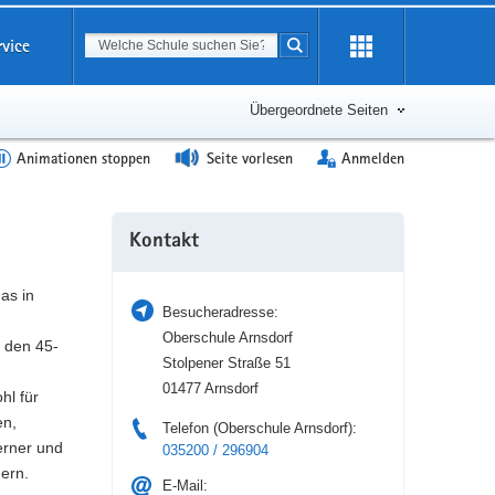
Suchbegriff
rvice
Suche starten
Erweiterung
öffnen
Übergeordnete Seiten
Animationen stoppen
Seite vorlesen
Anmelden
Weitere
Kontakt
Information
as in
Besucheradresse:
Oberschule Arnsdorf
 den 45-
Stolpener Straße 51
01477 Arnsdorf
hl für
en,
Telefon (Oberschule Arnsdorf):
erner und
035200 / 296904
gern.
E-Mail: