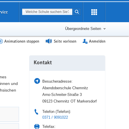
Suchbegriff
rvice
Suche starten
Erweiterung
öffnen
Übergeordnete Seiten
Animationen stoppen
Seite vorlesen
Anmelden
Weitere
Kontakt
Information
ines
Besucheradresse:
tinnen und
Abendoberschule Chemnitz
chsischen
Arno-Schreiter-Straße 3
09123 Chemnitz OT Markersdorf
Telefon (Telefon):
0371 / 9091022
Telefax: