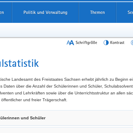
en
Politik und Verwaltung
Themen
Se
Schriftgröße
Kontrast
lstatistik
t
tische Landesamt des Freistaates Sachsen erhebt jährlich zu Beginn e
es Daten über die Anzahl der Schülerinnen und Schüler, Schulabsolven
venten und Lehrkräften sowie über die Unterrichtsstruktur an allen sä
 öffentlicher und freier Trägerschaft.
ülerinnen und Schüler