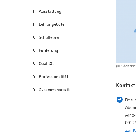
a
n
Ausstattung
v
i
Lehrangebote
g
a
Schulleben
t
i
Förderung
o
n
Qualität
(© Sächsis
Professionalität
Kontakt
Zusammenarbeit
Besuc
Aben
Arno-
0912
Zur K