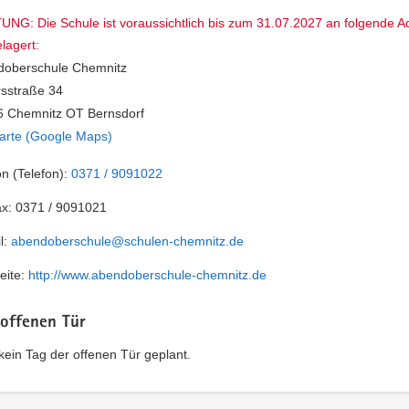
NG: Die Schule ist voraussichtlich bis zum 31.07.2027 an folgende A
lagert:
doberschule Chemnitz
rsstraße 34
 Chemnitz OT Bernsdorf
arte (Google Maps)
on (Telefon):
0371 / 9091022
ax:
0371 / 9091021
l:
abendoberschule@schulen-chemnitz.de
eite:
http://www.abendoberschule-chemnitz.de
 offenen Tür
t kein Tag der offenen Tür geplant.