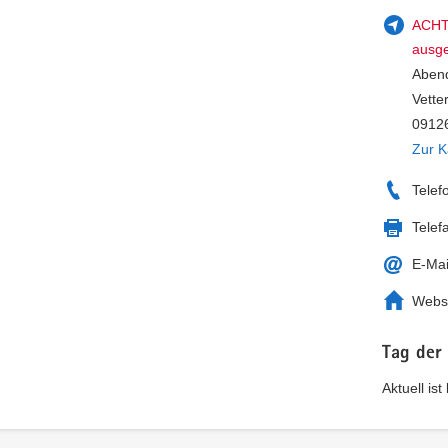
ACHTU
ausge
Aben
Vette
09126
Zur K
Telef
Telef
E-Mai
Webs
Tag der
Aktuell is
Service