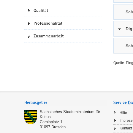
a
n
Qualität
Sch
v
i
Professionalität
g
Dig
a
Zusammenarbeit
t
Sch
i
o
n
Quelle: Ein
Service
Herausgeber
Service (
Sächsisches Staatsministerium für
Hilfe
Kultus
Impres
Carolaplatz 1
01097
Dresden
Kontakt