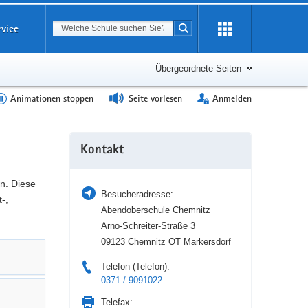
Suchbegriff
rvice
Suche starten
Erweiterung
öffnen
Übergeordnete Seiten
Animationen stoppen
Seite vorlesen
Anmelden
Weitere
Kontakt
Information
n. Diese
Besucheradresse:
-,
Abendoberschule Chemnitz
Arno-Schreiter-Straße 3
09123 Chemnitz OT Markersdorf
Telefon (Telefon):
0371 / 9091022
Telefax: