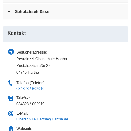
a
n
Schulabschlüsse
v
i
g
Weitere
a
Kontakt
Information
t
i
Besucheradresse:
o
Pestalozzi-Oberschule Hartha
n
Pestalozzistraße 27
04746 Hartha
Telefon (Telefon):
034328 / 602910
Telefax:
034328 / 602919
E-Mail:
Oberschule.Hartha@Hartha.de
Webseite: