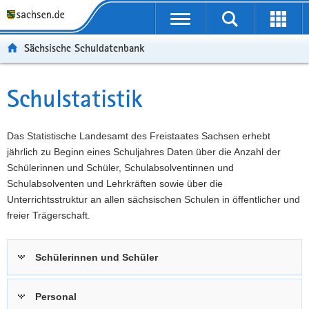
P
Portalübergreifende
o
P
Navigation
Suche
Erweit
r
o
H
starten
öffnen
Sächsische Schuldatenbank
t
r
a
W
a
t
u
e
S
l
a
p
i
e
Schulstatistik
Hauptinhalt
ü
l
t
t
r
b
n
i
e
v
e
a
n
r
i
Das Statistische Landesamt des Freistaates Sachsen erhebt
r
v
h
e
c
jährlich zu Beginn eines Schuljahres Daten über die Anzahl der
g
i
a
I
e
Schülerinnen und Schüler, Schulabsolventinnen und
r
g
l
n
Schulabsolventen und Lehrkräften sowie über die
e
a
t
f
Unterrichtsstruktur an allen sächsischen Schulen in öffentlicher und
i
t
o
freier Trägerschaft.
f
i
r
e
o
m
Schülerinnen und Schüler
n
n
a
d
t
e
i
Personal
N
o