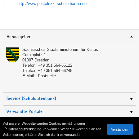
http://www.pestalozzi-schule-hartha.de
Service
Herausgeber
Sächsisches Staatsministerium für Kultus
Carolaplatz 1
01097
Dresden
Telefon:
+49 351 564-65122
Telefax:
+49 351 564-66248
E-Mail:
Poststelle
Service (Schuldatenbank)
Verwandte Portale
Auf unserer Webseite werden Cookies gemäß unserer
Seite empfehlen
Datenschutzerklärung
verwendet. Wenn Sie weiter auf diesen
Verstanden
Seiten surfen, erklären Sie sich damit einverstanden.