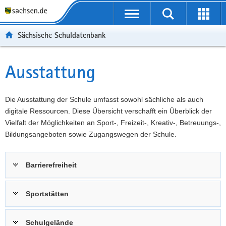
P
Portalübergreifende
o
P
Navigation
Suche
Erweit
r
o
H
starten
öffnen
Sächsische Schuldatenbank
t
r
a
W
a
t
u
e
S
l
a
p
i
e
Ausstattung
Hauptinhalt
ü
l
t
t
r
b
n
i
e
v
e
a
n
r
i
Die Ausstattung der Schule umfasst sowohl sächliche als auch
r
v
h
e
c
digitale Ressourcen. Diese Übersicht verschafft ein Überblick der
g
i
a
I
e
Vielfalt der Möglichkeiten an Sport-, Freizeit-, Kreativ-, Betreuungs-,
r
g
l
n
Bildungsangeboten sowie Zugangswegen der Schule.
e
a
t
f
i
t
o
Barrierefreiheit
f
i
r
e
o
m
n
n
a
Sportstätten
d
t
e
i
Schulgelände
N
o