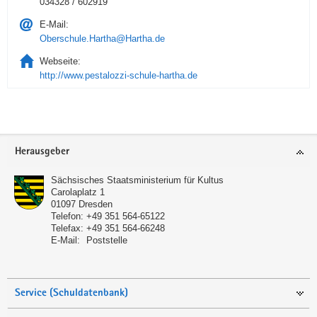
034328 / 602919
E-Mail:
Oberschule.Hartha@Hartha.de
Webseite:
http://www.pestalozzi-schule-hartha.de
Service
Herausgeber
Sächsisches Staatsministerium für Kultus
Carolaplatz 1
01097
Dresden
Telefon:
+49 351 564-65122
Telefax:
+49 351 564-66248
E-Mail:
Poststelle
Service (Schuldatenbank)