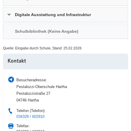
a
n
v
Digitale Ausstattung und Infrastruktur
i
g
Schulbibliothek (Keine Angabe)
a
t
i
Quelle: Eingabe durch Schule, Stand: 25.02.2026
o
Weitere
n
Kontakt
Information
Besucheradresse:
Pestalozzi-Oberschule Hartha
Pestalozzistraße 27
04746 Hartha
Telefon (Telefon):
034328 / 602910
Telefax: