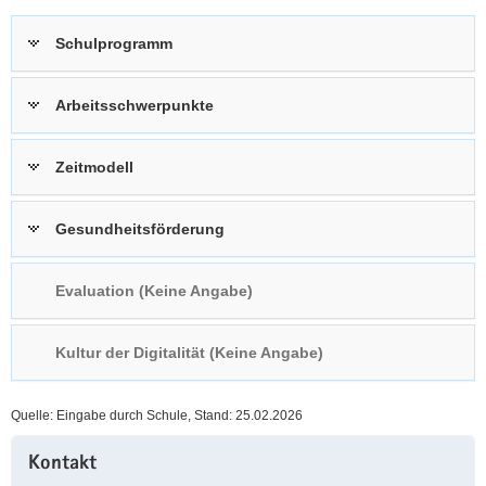
a
n
Schulprogramm
v
i
g
Arbeitsschwerpunkte
a
t
Zeitmodell
i
o
n
Gesundheitsförderung
Evaluation (Keine Angabe)
Kultur der Digitalität (Keine Angabe)
Quelle: Eingabe durch Schule, Stand: 25.02.2026
Weitere
Kontakt
Information