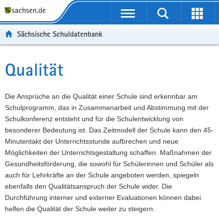
P
Portalübergreifende
o
P
Navigation
Suche
Erweit
r
o
H
starten
öffnen
Sächsische Schuldatenbank
t
r
a
W
a
t
u
e
S
l
a
p
i
e
Qualität
Hauptinhalt
ü
l
t
t
r
b
n
i
e
v
e
a
n
r
i
Die Ansprüche an die Qualität einer Schule sind erkennbar am
r
v
h
e
c
Schulprogramm, das in Zusammenarbeit und Abstimmung mit der
g
i
a
I
e
Schulkonferenz entsteht und für die Schulentwicklung von
r
g
l
n
besonderer Bedeutung ist. Das Zeitmodell der Schule kann den 45-
e
a
t
f
Minutentakt der Unterrichtsstunde aufbrechen und neue
i
t
o
Möglichkeiten der Unterrichtsgestaltung schaffen. Maßnahmen der
f
i
r
Gesundheitsförderung, die sowohl für Schülerinnen und Schüler als
e
o
m
auch für Lehrkräfte an der Schule angeboten werden, spiegeln
n
n
a
ebenfalls den Qualitätsanspruch der Schule wider. Die
d
t
Durchführung interner und externer Evaluationen können dabei
e
i
helfen die Qualität der Schule weiter zu steigern.
N
o