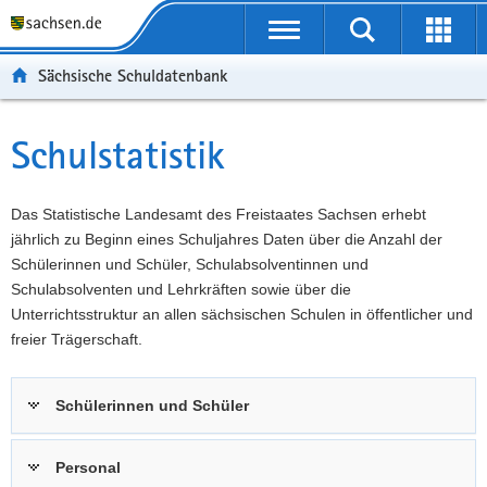
P
Portalübergreifende
o
P
Navigation
Suche
Erweit
r
o
H
starten
öffnen
Sächsische Schuldatenbank
t
r
a
W
a
t
u
e
S
l
a
p
i
e
Schulstatistik
Hauptinhalt
ü
l
t
t
r
b
n
i
e
v
e
a
n
r
i
Das Statistische Landesamt des Freistaates Sachsen erhebt
r
v
h
e
c
jährlich zu Beginn eines Schuljahres Daten über die Anzahl der
g
i
a
I
e
Schülerinnen und Schüler, Schulabsolventinnen und
r
g
l
n
Schulabsolventen und Lehrkräften sowie über die
e
a
t
f
Unterrichtsstruktur an allen sächsischen Schulen in öffentlicher und
i
t
o
freier Trägerschaft.
f
i
r
e
o
m
Schülerinnen und Schüler
n
n
a
d
t
e
i
Personal
N
o