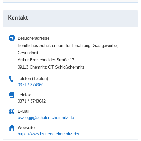
a
n
Weitere
v
Kontakt
Information
i
g
a
Besucheradresse:
t
Berufliches Schulzentrum für Ernährung, Gastgewerbe,
i
Gesundheit
o
Arthur-Bretschneider-Straße 17
n
09113 Chemnitz OT Schloßchemnitz
Telefon (Telefon):
0371 / 374360
Telefax:
0371 / 3743642
E-Mail:
bsz-egg@schulen-chemnitz.de
Webseite:
https://www.bsz-egg-chemnitz.de/