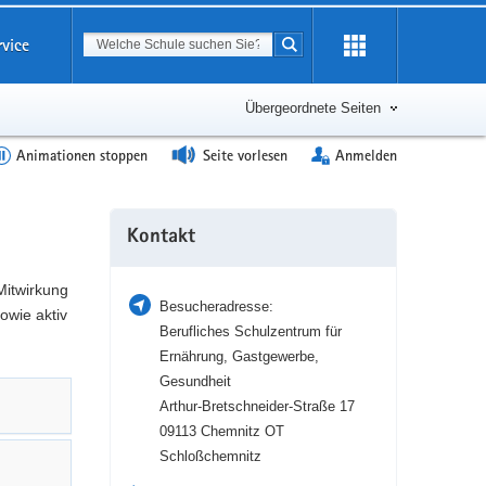
Suchbegriff
rvice
Suche starten
Erweiterung
öffnen
Übergeordnete Seiten
Animationen stoppen
Seite vorlesen
Anmelden
Weitere
Kontakt
Information
Mitwirkung
Besucheradresse:
owie aktiv
Berufliches Schulzentrum für
Ernährung, Gastgewerbe,
Gesundheit
Arthur-Bretschneider-Straße 17
09113 Chemnitz OT
Schloßchemnitz