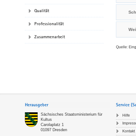
a
n
Qualität
Sch
v
i
Professionalität
g
Wei
a
Zusammenarbeit
t
Quelle: Ein
i
o
n
Service
Herausgeber
Service (
Sächsisches Staatsministerium für
Hilfe
Kultus
Impres
Carolaplatz 1
01097
Dresden
Kontakt