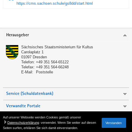
https://cms.sachsen.schule/gs8dd/start.html
Service
Herausgeber
Sächsisches Staatsministerium für Kultus
Carolaplatz 1
01097
Dresden
Telefon:
+49 351 564-65122
Telefax:
+49 351 564-66248
E-Mail:
Poststelle
Service (Schuldatenbank)
Verwandte Portale
Auf unserer Webseite werden Cookies gemäß unserer
Seite empfehlen
Datenschutzerklärung
verwendet. Wenn Sie weiter auf diesen
Verstanden
Seiten surfen, erklären Sie sich damit einverstanden.