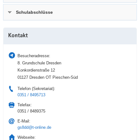
a
n
Schulabschlüsse
v
i
g
Weitere
a
Kontakt
Information
t
i
Besucheradresse:
o
8. Grundschule Dresden
n
Konkordienstraße 12
01127 Dresden OT Pieschen-Süd
Telefon (Sekretariat):
0351 / 8495713
Telefax:
0351 / 8489375
E-Mail:
gs8dd@t-online.de
Webseite: