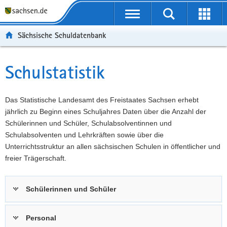
P
Portalübergreifende
o
P
Navigation
Suche
Erweit
r
o
H
starten
öffnen
Sächsische Schuldatenbank
t
r
a
W
a
t
u
e
S
l
a
p
i
e
Schulstatistik
Hauptinhalt
ü
l
t
t
r
b
n
i
e
v
e
a
n
r
i
Das Statistische Landesamt des Freistaates Sachsen erhebt
r
v
h
e
c
jährlich zu Beginn eines Schuljahres Daten über die Anzahl der
g
i
a
I
e
Schülerinnen und Schüler, Schulabsolventinnen und
r
g
l
n
Schulabsolventen und Lehrkräften sowie über die
e
a
t
f
Unterrichtsstruktur an allen sächsischen Schulen in öffentlicher und
i
t
o
freier Trägerschaft.
f
i
r
e
o
m
Schülerinnen und Schüler
n
n
a
d
t
e
i
Personal
N
o