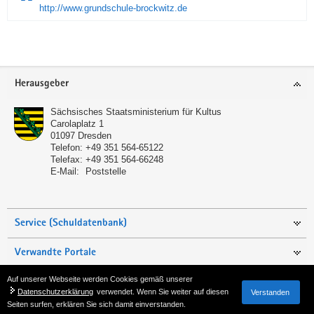
http://www.grundschule-brockwitz.de
Service
Herausgeber
Sächsisches Staatsministerium für Kultus
Carolaplatz 1
01097
Dresden
Telefon:
+49 351 564-65122
Telefax:
+49 351 564-66248
E-Mail:
Poststelle
Service (Schuldatenbank)
Verwandte Portale
Auf unserer Webseite werden Cookies gemäß unserer
Seite empfehlen
Datenschutzerklärung
verwendet. Wenn Sie weiter auf diesen
Verstanden
Seiten surfen, erklären Sie sich damit einverstanden.