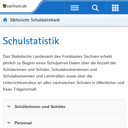
P
Portalübergreifende
o
P
Navigation
Suche
Erweit
r
o
H
starten
öffnen
Sächsische Schuldatenbank
t
r
a
W
a
t
u
e
S
l
a
p
i
e
Schulstatistik
Hauptinhalt
ü
l
t
t
r
b
n
i
e
v
e
a
n
r
i
Das Statistische Landesamt des Freistaates Sachsen erhebt
r
v
h
e
c
jährlich zu Beginn eines Schuljahres Daten über die Anzahl der
g
i
a
I
e
Schülerinnen und Schüler, Schulabsolventinnen und
r
g
l
n
Schulabsolventen und Lehrkräften sowie über die
e
a
t
f
Unterrichtsstruktur an allen sächsischen Schulen in öffentlicher und
i
t
o
freier Trägerschaft.
f
i
r
e
o
m
Schülerinnen und Schüler
n
n
a
d
t
e
i
Personal
N
o