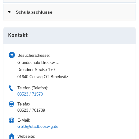
a
n
Schulabschlüsse
v
i
g
Weitere
a
Kontakt
Information
t
i
Besucheradresse:
o
Grundschule Brockwitz
n
Dresdner Straße 170
01640 Coswig OT Brockwitz
Telefon (Telefon):
03523 / 71570
Telefax:
03523 / 701789
E-Mail:
GSB@stadt.coswig.de
Webseite: