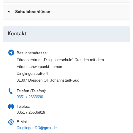
a
n
Schulabschlüsse
v
i
g
Weitere
a
Kontakt
Information
t
i
Besucheradresse:
o
Förderzentrum „Dinglingerschule“ Dresden mit dem
n
Förderschwerpunkt Lernen
Dinglingerstraße 4
01307 Dresden OT Johannstadt-Süd
Telefon (Telefon):
0351 / 2663690
Telefax:
0351 / 26636919
E-Mail:
Dinglinger-DD@gmx.de