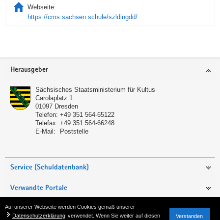
Webseite:
https://cms.sachsen.schule/szldingdd/
Service
Herausgeber
Sächsisches Staatsministerium für Kultus
Carolaplatz 1
01097
Dresden
Telefon:
+49 351 564-65122
Telefax:
+49 351 564-66248
E-Mail:
Poststelle
Service (Schuldatenbank)
Verwandte Portale
Auf unserer Webseite werden Cookies gemäß unserer
Seite empfehlen
Datenschutzerklärung
verwendet. Wenn Sie weiter auf diesen
Verstanden