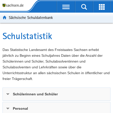
P
Portalübergreifende
o
P
Navigation
Suche
Erweit
r
o
H
starten
öffnen
Sächsische Schuldatenbank
t
r
a
W
a
t
u
e
S
l
a
p
i
e
Schulstatistik
Hauptinhalt
ü
l
t
t
r
b
n
i
e
v
e
a
n
r
i
Das Statistische Landesamt des Freistaates Sachsen erhebt
r
v
h
e
c
jährlich zu Beginn eines Schuljahres Daten über die Anzahl der
g
i
a
I
e
Schülerinnen und Schüler, Schulabsolventinnen und
r
g
l
n
Schulabsolventen und Lehrkräften sowie über die
e
a
t
f
Unterrichtsstruktur an allen sächsischen Schulen in öffentlicher und
i
t
o
freier Trägerschaft.
f
i
r
e
o
m
Schülerinnen und Schüler
n
n
a
d
t
e
i
Personal
N
o