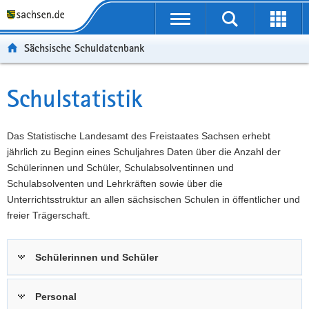
P
Portalübergreifende
o
P
Navigation
Suche
Erweit
r
o
H
starten
öffnen
Sächsische Schuldatenbank
t
r
a
W
a
t
u
e
S
l
a
p
i
e
Schulstatistik
Hauptinhalt
ü
l
t
t
r
b
n
i
e
v
e
a
n
r
i
Das Statistische Landesamt des Freistaates Sachsen erhebt
r
v
h
e
c
jährlich zu Beginn eines Schuljahres Daten über die Anzahl der
g
i
a
I
e
Schülerinnen und Schüler, Schulabsolventinnen und
r
g
l
n
Schulabsolventen und Lehrkräften sowie über die
e
a
t
f
Unterrichtsstruktur an allen sächsischen Schulen in öffentlicher und
i
t
o
freier Trägerschaft.
f
i
r
e
o
m
Schülerinnen und Schüler
n
n
a
d
t
e
i
Personal
N
o