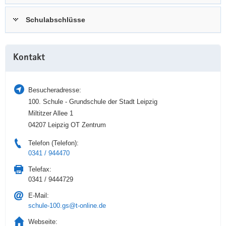
a
n
Schulabschlüsse
v
i
g
Weitere
a
Kontakt
Information
t
i
Besucheradresse:
o
100. Schule - Grundschule der Stadt Leipzig
n
Miltitzer Allee 1
04207 Leipzig OT Zentrum
Telefon (Telefon):
0341 / 944470
Telefax:
0341 / 9444729
E-Mail:
schule-100.gs@t-online.de
Webseite: