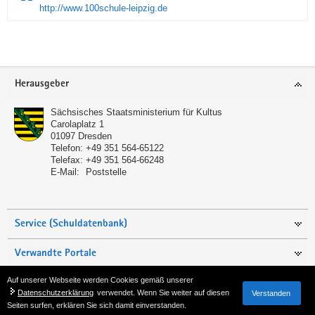
http://www.100schule-leipzig.de
Service
Herausgeber
Sächsisches Staatsministerium für Kultus
Carolaplatz 1
01097
Dresden
Telefon:
+49 351 564-65122
Telefax:
+49 351 564-66248
E-Mail:
Poststelle
Service (Schuldatenbank)
Verwandte Portale
Auf unserer Webseite werden Cookies gemäß unserer
Seite empfehlen
Datenschutzerklärung
verwendet. Wenn Sie weiter auf diesen
Verstanden
Seiten surfen, erklären Sie sich damit einverstanden.